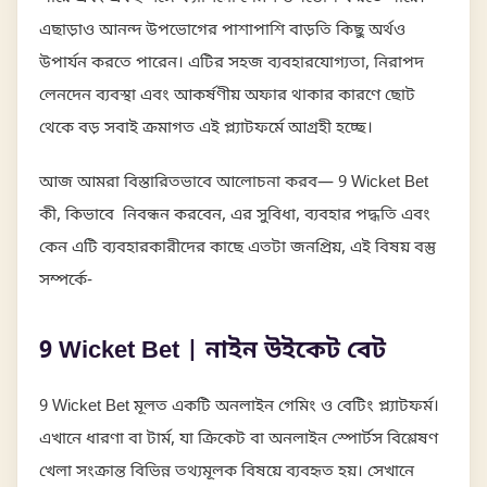
এছাড়াও আনন্দ উপভোগের পাশাপাশি বাড়তি কিছু অর্থও
উপার্যন করতে পারেন। এটির সহজ ব্যবহারযোগ্যতা, নিরাপদ
লেনদেন ব্যবস্থা এবং আকর্ষণীয় অফার থাকার কারণে ছোট
থেকে বড় সবাই ক্রমাগত এই প্ল্যাটফর্মে আগ্রহী হচ্ছে।
আজ আমরা বিস্তারিতভাবে আলোচনা করব— 9 Wicket Bet
কী, কিভাবে নিবন্ধন করবেন, এর সুবিধা, ব্যবহার পদ্ধতি এবং
কেন এটি ব্যবহারকারীদের কাছে এতটা জনপ্রিয়, এই বিষয় বস্তু
সম্পর্কে-
9 Wicket Bet | নাইন উইকেট বেট
9 Wicket Bet মূলত একটি অনলাইন গেমিং ও বেটিং প্ল্যাটফর্ম।
এখানে ধারণা বা টার্ম, যা ক্রিকেট বা অনলাইন স্পোর্টস বিশ্লেষণ
খেলা সংক্রান্ত বিভিন্ন তথ্যমূলক বিষয়ে ব্যবহৃত হয়। সেখানে