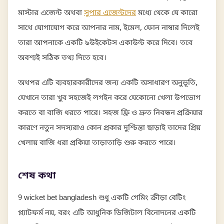
মাস্টার এজেন্ট অথবা
সুপার এজেন্টদের
মধ্যে থেকে যে কারো
সাথে যোগাযোগ করে আপনার নাম, ইমেল, ফোন নাম্বার দিলেই
তারা আপনাকে একটি ৯উইকেটস একাউন্ট করে দিবে। তবে
অবশ্যই সঠিক তথ্য দিতে হবে।
অথপর এটি ব্যবহারকারীদের জন্য একটি অসাধারণ অনুভূতি,
যেখানে তারা খুব সহজেই লগইন করে যেকোনো খেলা উপভোগ
করতে বা বাজি ধরতে পারে। সহজ ফ্রি ও দ্রুত নিবন্ধন প্রক্রিয়ার
কারণে নতুন সদস্যরাও কোন প্রকার দুশ্চিন্তা ছাড়াই তাদের প্রিয়
খেলায় বাজি ধরা প্রকিয়া তাড়াতাড়ি শুরু করতে পারে।
শেষ কথা
9 wicket bet bangladesh
শুধু একটি গেমিং ক্রীড়া বেটিং
প্ল্যাটফর্ম নয়, বরং এটি আধুনিক ডিজিটাল বিনোদনের একটি