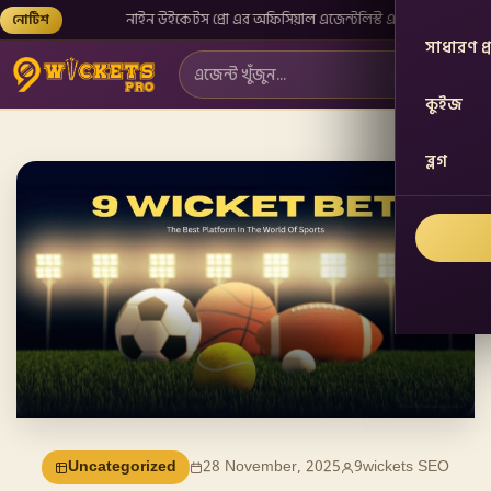
নাইন উইকেটস প্রো এর অফিসিয়াল এজেন্টলিস্ট এ আপনাকে স্বাগতম। সাইট
নোটিশ
সুপার এ
নতুন এ
সাধারণ প্র
এডমিন
কাস্টমা
কুইজ
কাস্টমা
অভিয
ব্লগ
Uncategorized
28 November, 2025
9wickets SEO