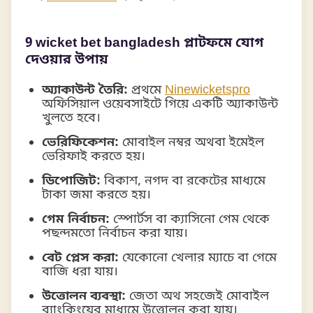
9 wicket bet bangladesh
প্লাটফমে যোগ
দেওয়ার উপায়
অ্যাকাউন্ট তৈরি:
প্রথমে
Ninewicketspro
অফিসিয়াল ওয়েবসাইটে গিয়ে একটি অ্যাকাউন্ট
খুলতে হবে।
ভেরিফিকেশন:
মোবাইল নম্বর অথবা ইমেইল
ভেরিফাই করতে হয়।
ডিপোজিট:
বিকাশ, নগদ বা রকেটের মাধ্যমে
টাকা জমা করতে হয়।
গেম নির্বাচন:
স্পোর্টস বা ক্যাসিনো গেম থেকে
পছন্দমতো নির্বাচন করা যায়।
বেট প্লেস করা:
যেকোনো খেলার ম্যাচে বা গেমে
বাজি ধরা যায়।
উত্তোলন ব্যবস্থা:
জেতা অথ সহজেই মোবাইল
ব্যাংকিংয়ের মাধ্যমে উত্তোলন করা যায়।