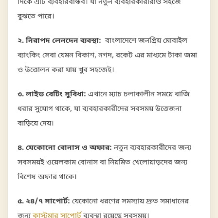
দিকে এটি ব্যবহারবান্ধব। যা নতুন ব্যবহারকারীরাও সহজে
বুঝতে পারে।
২. নিরাপদ লেনদেন ব্যবস্থা:
বাংলাদেশে জনপ্রিয় মোবাইল
ব্যাংকিং সেবা যেমন বিকাশ, নগদ, রকেট এর মাধ্যমে টাকা জমা
ও উত্তোলন করা যায় খুব সহজেই।
৩. লাইভ বেটিং সুবিধা:
এখানে ম্যাচ চলাকালীন সময়ে বাজি
ধরার সুযোগ থাকে, যা ব্যবহারকারীদের সবসময় উত্তেজনা
বাড়িয়ে দেয়।
৪. যেকোনো বোনাস ও অফার:
নতুন ব্যবহারকারীদের জন্য
সবসময়ই ওয়েলকাম বোনাস বা নিয়মিত খেলোয়াড়দের জন্য
বিশেষ অফার থাকে।
৫. ২৪/৭ সাপোর্ট:
যেকোনো ধরণের সমস্যায় দ্রুত সমাধানের
জন্য
কাস্টমার সাপোর্ট
ব্যবস্থা রয়েছে সবসময়।