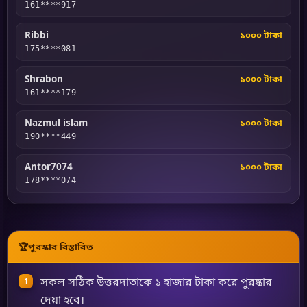
161****917
Ribbi
১০০০ টাকা
175****081
Shrabon
১০০০ টাকা
161****179
Nazmul islam
১০০০ টাকা
190****449
Antor7074
১০০০ টাকা
178****074
🏆
পুরস্কার বিস্তারিত
সকল সঠিক উত্তরদাতাকে ১ হাজার টাকা করে পুরষ্কার
দেয়া হবে।